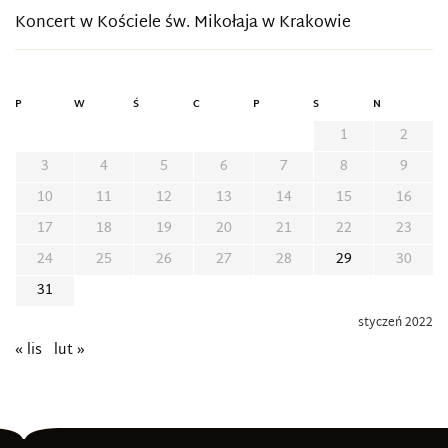
Koncert w Kościele św. Mikołaja w Krakowie
P
W
Ś
C
P
S
N
1
2
3
4
5
6
7
8
9
10
11
12
13
14
15
16
17
18
19
20
21
22
23
24
25
26
27
28
29
30
31
styczeń 2022
« lis
lut »