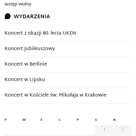
wstęp wolny
WYDARZENIA
Koncert z okazji 80. lecia UKEN
Koncert Jubileuszowy
Koncert w Berlinie
Koncert w Lipsku
Koncert w Kościele św. Mikołaja w Krakowie
P
W
Ś
C
P
S
N
1
2