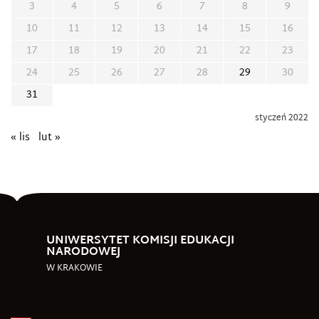
3
4
5
6
7
8
9
10
11
12
13
14
15
16
17
18
19
20
21
22
23
24
25
26
27
28
29
30
31
styczeń 2022
« lis
lut »
UNIWERSYTET KOMISJI EDUKACJI
NARODOWEJ
W KRAKOWIE