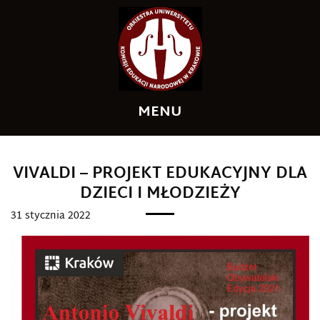
MENU
A
A
++
+
A
VIVALDI – PROJEKT EDUKACYJNY DLA
DZIECI I MŁODZIEŻY
31 stycznia 2022