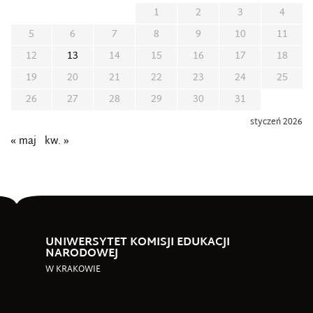
1
2
3
4
5
6
7
8
9
10
11
12
13
14
15
16
17
18
19
20
21
22
23
24
25
26
27
28
29
30
31
styczeń 2026
« maj
kw. »
UNIWERSYTET KOMISJI EDUKACJI
NARODOWEJ
W KRAKOWIE