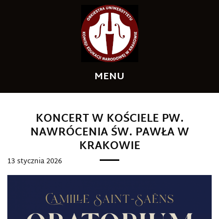
MENU
A
A
++
+
A
KONCERT W KOŚCIELE PW.
NAWRÓCENIA ŚW. PAWŁA W
KRAKOWIE
13 stycznia 2026